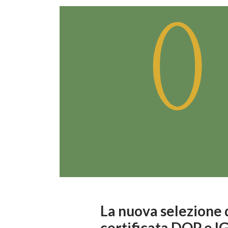
La nuova selezione d
certificata DOP e IG