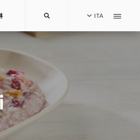
ITA
i