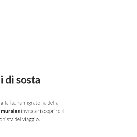
 di sosta
 alla fauna migratoria della
o
murales
invita a riscoprire il
nista del viaggio.