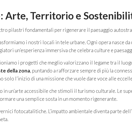
: Arte, Territorio e Sostenibili
ttro pilastri fondamentali per rigenerare il paesaggio autostra
asformiamo i nostri locali in tele urbane. Ogni opera nasce da 
aggiatori un’esperienza immersiva che celebra culture e paesaggi
oniamo i progetti che meglio valorizzano il legame tra il luogo
iste della zona
, puntando a rafforzare sempre di più la connessi
no solo l’inizio di una missione che vuole dare voce alle eccelle
in un’arte accessibile che stimoli il turismo culturale. Le sup
sformare una semplice sosta in un momento rigenerante.
ernici fotocatalitiche. L’impatto ambientale diventa parte del
neta.