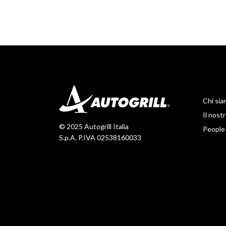
Chi si
Il nos
© 2025 Autogrill Italia
People
S.p.A. P.IVA 02538160033