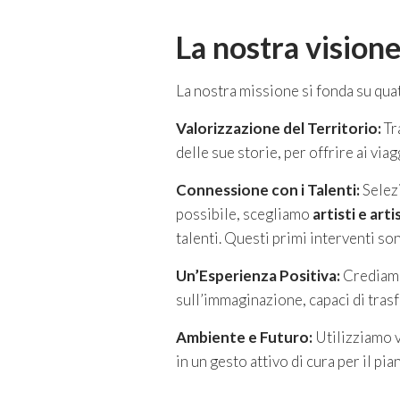
La nostra visione
La nostra missione si fonda su qua
Valorizzazione del Territorio:
Tr
delle sue storie, per offrire ai vi
Connessione con i Talenti:
Selezi
possibile, scegliamo
artisti e art
talenti. Questi primi interventi so
Un’Esperienza Positiva:
Crediamo 
sull’immaginazione, capaci di tra
Ambiente e Futuro:
Utilizziamo v
in un gesto attivo di cura per il pia