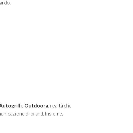
ardo.
Autogrill
e
Outdoora
, realtà che
unicazione di brand. Insieme,