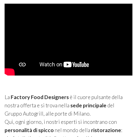
La
Factory Food Designers
è il cuore pulsante della
nostra offerta e si trova nella
sede principale
del
Gruppo Autogrill, alle porte di Milano.
Qui, ogni giorno, i nostri esperti si incontrano con
personalità di spicco
nel mondo della
ristorazione
: