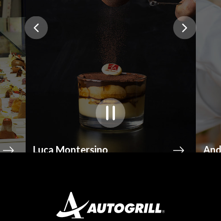
Luca Montersino
And