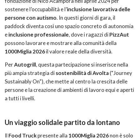
fondazione di Nico Acampora nell’aprile 2024 per
sostenere l’occupabilità e l’
inclusione lavorativa delle
persone con autismo
. In questi giorni di gara, il
paddock diventa così uno spazio concreto di autonomia
e
inclusione professionale
, dove i ragazzi di
PizzAut
possono lavorare e mostrare alla comunità della
1000Miglia 2026
il valore reale della diversità.
Per
Autogrill
, questa partecipazione si inserisce nella
più ampia strategia di
sostenibilità di Avolta
(“Journey
Sustainably On”), che mette al centro la crescita delle
persone e la creazione di ambienti di lavoro equi e aperti
a tutti i livelli.
Un viaggio solidale partito da lontano
Il
Food Truck
presente alla
1000Miglia 2026
non è solo