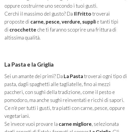
oppure costruirne uno secondo i tuoi gusti.
Cerchi il massimo del gusto? Da
Il Fritto
troverai
proposte di
carne, pesce, verdure, supplì
e tanti tipi
di
crocchette
che ti faranno scoprire una frittura di
altissima qualità.
La Pasta e la Griglia
Sei un amante dei primi? Da
La Pasta
troverai ogni tipo di
pasta, dagli spaghetti alle tagliatelle, fino ai mezzi
paccheri, con sughi della tradizione, come il pesto e
pomodoro, ma anche sughi reinventati e ricchi di sapori.
Ce n’è per tutti i gusti, tra piatti con carne, pesce, oppure
vegetariani.
Se invece vuoi provare la
carne migliore
, selezionata
dagli esperti di Eataly, fermati al corner
La Griglia
. Gli