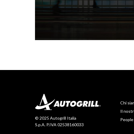
Chi si
Il nos
© 2025 Autogrill Italia
People
S.p.A. P.IVA 02538160033