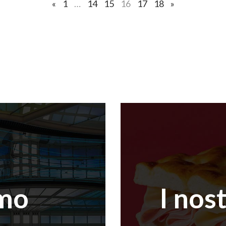
«
1
…
14
15
16
17
18
»
amo
I nos